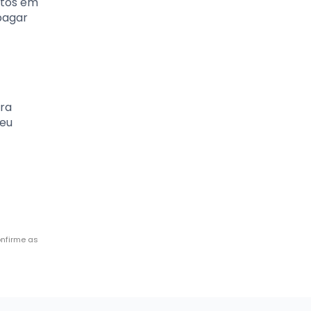
stos em
pagar
ara
seu
onfirme as