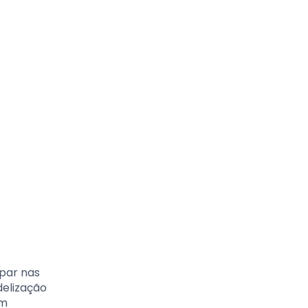
par nas
delização
em