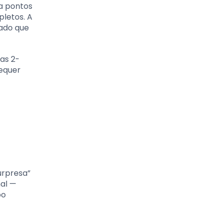
la pontos
letos. A
tado que
as 2-
requer
urpresa”
nal —
po