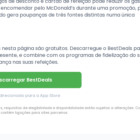
os de desconto e cartão de refeição pode reduzir os ga
, encomendar pelo McDonald’s durante uma promoção, 
do gera poupanças de três fontes distintas numa única
nesta página são gratuitos. Descarregue o BestDeals p
resente, e combine com os programas de fidelização do 
nça nas suas refeições.
scarregar BestDeals
direcionado para a App Store
requisitos de elegibilidade e disponibilidade estão sujeitos a alterações. C
contém ligações para sites parceiros.