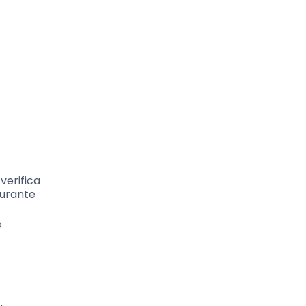
verifica
durante
o