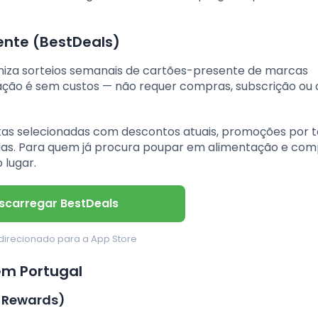
ente (BestDeals)
aniza sorteios semanais de cartões-presente de marcas
pação é sem custos — não requer compras, subscrição ou
tas selecionadas com descontos atuais, promoções por
idas. Para quem já procura poupar em alimentação e com
 lugar.
scarregar BestDeals
direcionado para a App Store
em Portugal
s Rewards)