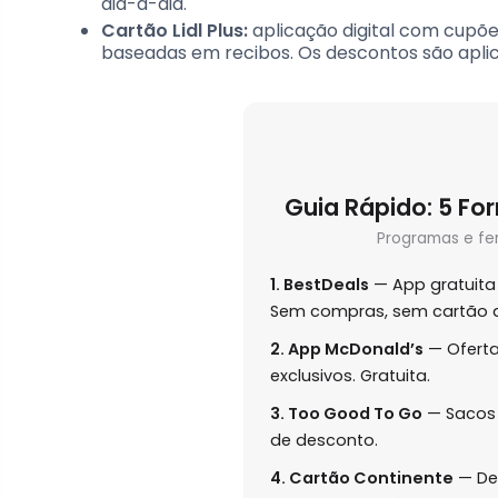
dia-a-dia.
Cartão Lidl Plus:
aplicação digital com cupõ
baseadas em recibos. Os descontos são apl
Guia Rápido: 5 F
Programas e fe
1. BestDeals
— App gratuita
Sem compras, sem cartão d
2. App McDonald’s
— Oferta
exclusivos. Gratuita.
3. Too Good To Go
— Sacos 
de desconto.
4. Cartão Continente
— De