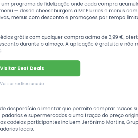
clui um programa de fidelização onde cada compra acumu
o menu — desde cheeseburgers a McFlurries e menus comp
usivas, menus com desconto e promoções por tempo limi
édias grátis com qualquer compra acima de 3,99 €, ofert
conto durante o almoço. A aplicação é gratuita e não 
.
Visitar Best Deals
Vai ser redirecionado
de desperdício alimentar que permite comprar “sacos s
, padarias e supermercados a uma fração do preço origi
as cadeias participantes incluem Jerónimo Martins, Gru
darias locais.