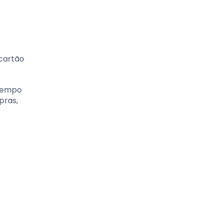
 cartão
 tempo
pras,