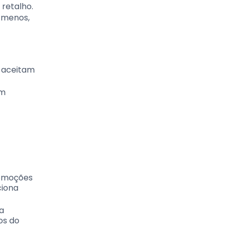
retalho.
 menos,
l aceitam
em
romoções
ciona
a
os do